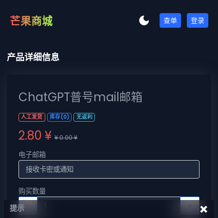
芒果商城
查单
登录
产品详细信息
ChatGPT普号mail邮箱
人工发货
库存(0)
无返利
2.80 ¥
¥ 0.00 ¥
电子邮箱
购买数量
×
-
+
提示