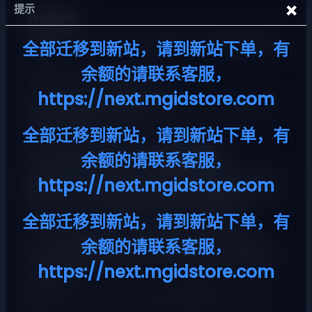
×
提示
商品详情
YouTube Premium 个人版月付会员。到期可正常续费使
全部迁移到新站，请到新站下单，有
用。
余额的请联系客服，
正规官方充值，不会因欺诈封号。
https://next.mgidstore.com
该商品为协助您开通/续费充值您自己的 Google 账号。需
要您自备您的账号、密码。
全部迁移到新站，请到新站下单，有
YouTube Premium 包含哪些福利？
余额的请联系客服，
成为 YouTube Premium 会员后，你可以在 YouTube 上
https://next.mgidstore.com
观看视频，不受广告打扰。此外，你可以下载视频以供离线
观看，并且可以在使用其他应用时在后台播放视频。
全部迁移到新站，请到新站下单，有
YouTube Music Premium 包含在你的 YouTube
余额的请联系客服，
Premium 会员资格中。你可以下载 YouTube Music 应
用，并离线播放超过 1 亿首无广告打扰的歌曲，屏幕锁定也
https://next.mgidstore.com
没有关系。
你还可以在 YouTube Kids 应用上观看视频，不受广告打